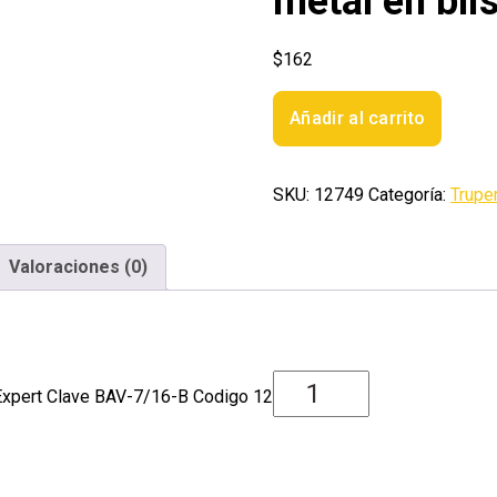
metal en bli
$
162
Broca
Añadir al carrito
HSS
7/16'
Trugold
SKU:
12749
Categoría:
Trupe
para
metal
en
Valoraciones (0)
blister
Expert
cantidad
r Expert Clave BAV-7/16-B Codigo 12749