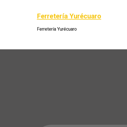
Saltar
al
Ferretería Yurécuaro
Po
contenido
Ferretería Yurécuaro
A