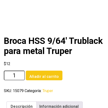
Broca HSS 9/64′ Trublack
para metal Truper
$
12
Broca
Añadir al carrito
HSS
9/64'
Trublack
SKU:
15079
Categoría:
Truper
para
metal
Descripción
Información adicional
Truper