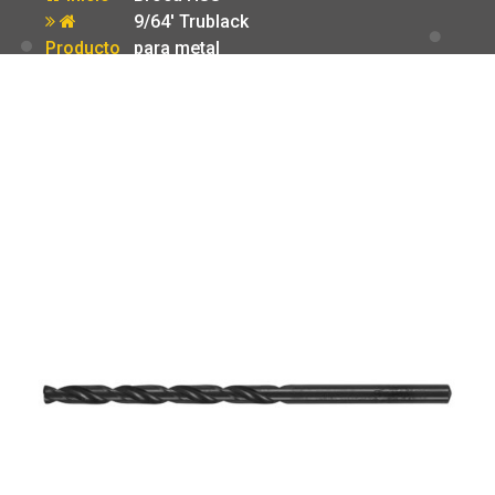
9/64′ Trublack
Producto
para metal
Truper