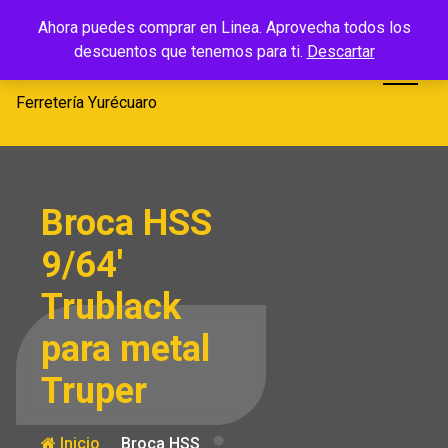
Saltar
Ferretería
Ahora puedes comprar en Linea. Aprovecha todos los
al
descuentos que tenemos para ti.
Descartar
Yurécuaro
contenido
Ferretería Yurécuaro
Broca HSS
9/64′
Trublack
para metal
Truper
Inicio
Broca HSS