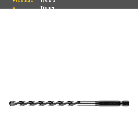
Producto
1/4 x 6′
Truper