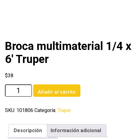
Broca multimaterial 1/4 x
6′ Truper
$
38
Broca
Añadir al carrito
multimaterial
1/4
x
SKU:
101806
Categoría:
Truper
6'
Truper
Descripción
Información adicional
cantidad