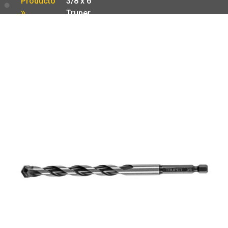
Producto
3/8 x 6′
Truper