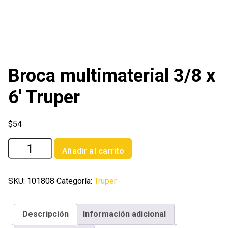
Broca multimaterial 3/8 x
6′ Truper
$
54
Broca
Añadir al carrito
multimaterial
3/8
x
SKU:
101808
Categoría:
Truper
6'
Truper
Descripción
Información adicional
cantidad