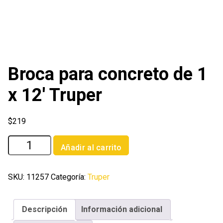
Broca para concreto de 1
x 12′ Truper
$
219
Broca
Añadir al carrito
para
concreto
de
SKU:
11257
Categoría:
Truper
1
x
Descripción
Información adicional
12'