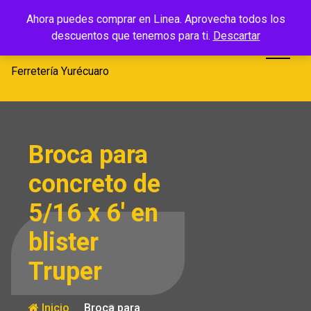
Saltar
Ferretería
Ahora puedes comprar en Linea. Aprovecha todos los
al
descuentos que tenemos para ti.
Descartar
Yurécuaro
contenido
Ferretería Yurécuaro
Broca para
concreto de
5/16 x 6′ en
blister
Truper
Inicio
Broca para