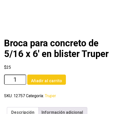
Broca para concreto de
5/16 x 6′ en blister Truper
$
25
Broca
Añadir al carrito
para
concreto
de
SKU:
12757
Categoría:
Truper
5/16
x
Descripción
Información adicional
6'