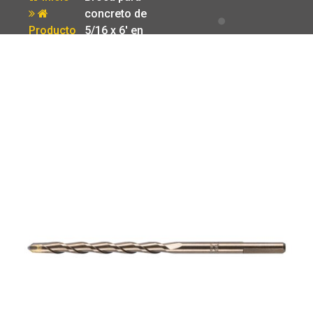
concreto de
Producto
5/16 x 6′ en
blister Truper