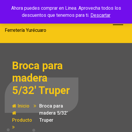
Saltar
Ferretería
Ahora puedes comprar en Linea. Aprovecha todos los
al
descuentos que tenemos para ti.
Descartar
Yurécuaro
contenido
Ferretería Yurécuaro
Broca para
madera
5/32′ Truper
Inicio
Broca para
madera 5/32′
Producto
Truper