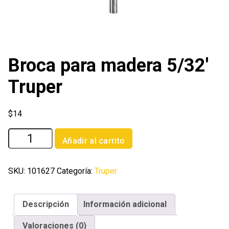
Broca para madera 5/32′
Truper
$
14
Broca
Añadir al carrito
para
madera
5/32'
SKU:
101627
Categoría:
Truper
Truper
cantidad
Descripción
Información adicional
Valoraciones (0)