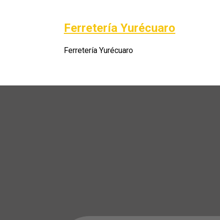
Saltar
al
Ferretería Yurécuaro
Po
contenido
Ferretería Yurécuaro
A