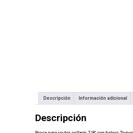
Descripción
Información adicional
Descripción
Broca para router collarin 7/8′ con balero Tr