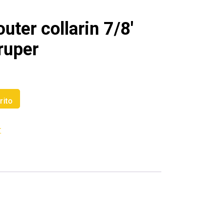
uter collarin 7/8′
ruper
rito
r