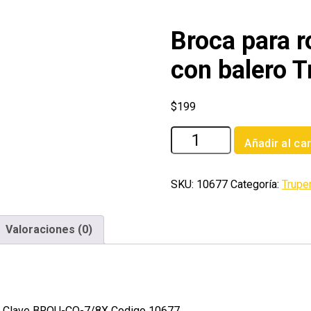
Broca para ro
con balero T
$
199
Broca
Añadir al car
para
router
collarin
SKU:
10677
Categoría:
Trupe
7/8'
con
Valoraciones (0)
balero
Truper
cantidad
uper Clave BROU-CO-7/8X Codigo 10677