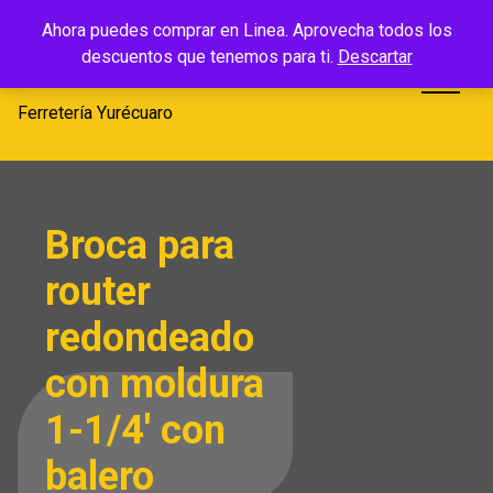
Saltar
Ferretería
Ahora puedes comprar en Linea. Aprovecha todos los
al
descuentos que tenemos para ti.
Descartar
Yurécuaro
contenido
Ferretería Yurécuaro
Broca para
router
redondeado
con moldura
1-1/4′ con
balero