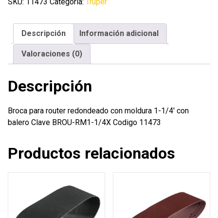
redondeado
SKU:
11473
Categoría:
Truper
con
moldura
Descripción
Información adicional
1-
1/4'
Valoraciones (0)
con
balero
Descripción
cantidad
Broca para router redondeado con moldura 1-1/4′ con
balero Clave BROU-RM1-1/4X Codigo 11473
Productos relacionados