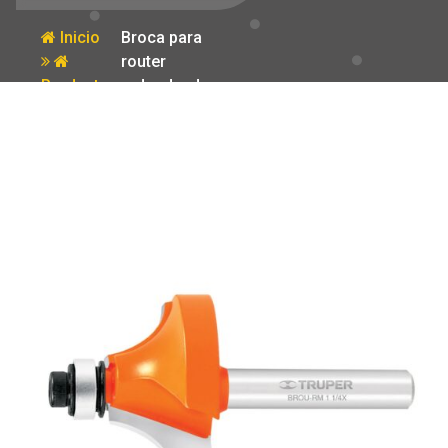
Inicio
Broca para
router
Producto
redondeado
con moldura 1-
1/4′ con balero