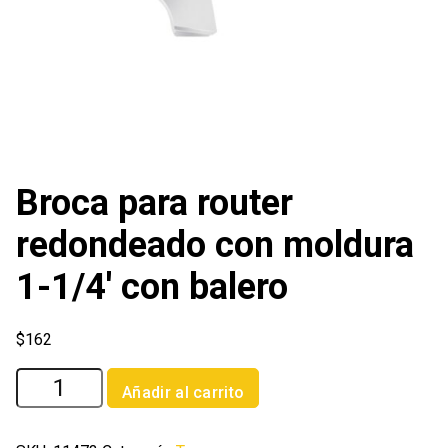
Broca para router
redondeado con moldura
1-1/4′ con balero
$
162
Broca
Añadir al carrito
para
router