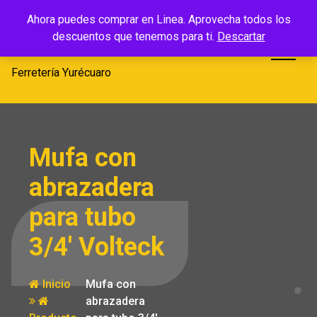
Saltar
Ferretería
Ahora puedes comprar en Linea. Aprovecha todos los
al
descuentos que tenemos para ti.
Descartar
Yurécuaro
contenido
Ferretería Yurécuaro
Mufa con
abrazadera
para tubo
3/4′ Volteck
Inicio
Mufa con
abrazadera