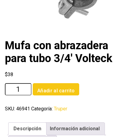
Mufa con abrazadera
para tubo 3/4′ Volteck
$
38
Mufa
Añadir al carrito
con
abrazadera
para
SKU:
46941
Categoría:
Truper
tubo
3/4'
Descripción
Información adicional
Volteck