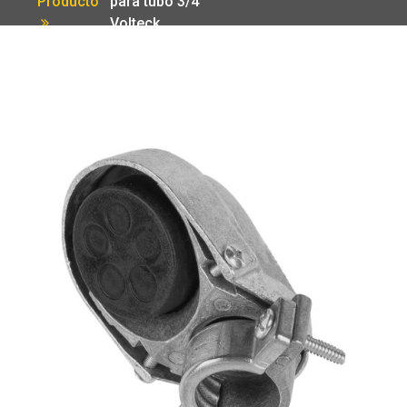
Producto
para tubo 3/4′
Volteck