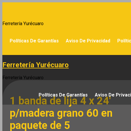
Saltar
Ferretería Yurécuaro
al
contenido
Ferretería Yurécuaro
Políticas De Garantías
Aviso De Privacidad
Políti
Ferretería Yurécuaro
Ferretería Yurécuaro
Políticas De Garantías
Aviso De Privac
1 banda de lija 4 x 24′
p/madera grano 60 en
paquete de 5