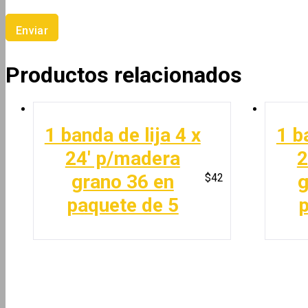
Productos relacionados
1 banda de lija 4 x
1 b
24′ p/madera
2
grano 36 en
g
$
42
paquete de 5
p