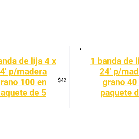
anda de lija 4 x
1 banda de li
4′ p/madera
24′ p/mad
rano 100 en
grano 40
$
42
aquete de 5
paquete d