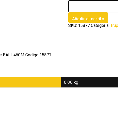
1
banda
de
lija
Añadir al carrito
4
SKU:
15877
Categoría:
Tru
x
24'
p/madera
grano
60
en
lave BALI-460M Codigo 15877
paquete
de
5
cantidad
0.06 kg