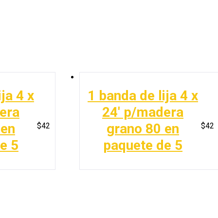
ja 4 x
1 banda de lija 4 x
era
24′ p/madera
 en
grano 80 en
$
42
$
42
e 5
paquete de 5