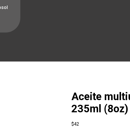
osol
Aceite multi
235ml (8oz)
$
42