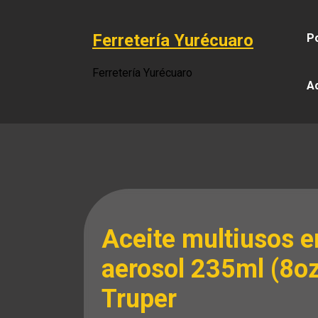
Saltar
al
Ferretería Yurécuaro
Po
contenido
Ferretería Yurécuaro
A
Aceite multiusos e
aerosol 235ml (8o
Truper