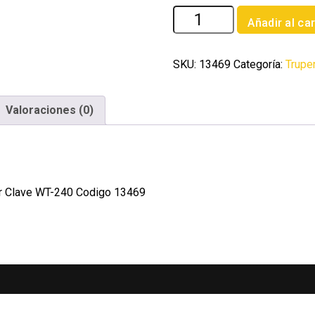
Aceite
Añadir al car
multiusos
en
aerosol
SKU:
13469
Categoría:
Trupe
235ml
(8oz)
Valoraciones (0)
Truper
cantidad
er Clave WT-240 Codigo 13469