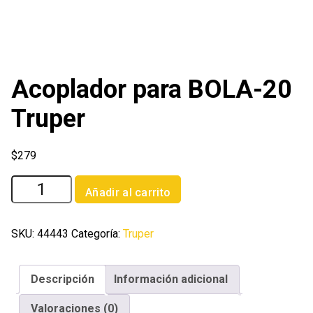
Acoplador para BOLA-20
Truper
$
279
Acoplador
Añadir al carrito
para
BOLA-
20
SKU:
44443
Categoría:
Truper
Truper
cantidad
Descripción
Información adicional
Valoraciones (0)