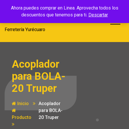
Saltar
Ferretería
Ahora puedes comprar en Linea. Aprovecha todos los
al
descuentos que tenemos para ti.
Descartar
Yurécuaro
contenido
Ferretería Yurécuaro
Acoplador
para BOLA-
20 Truper
Inicio
Acoplador
para BOLA-
Producto
20 Truper