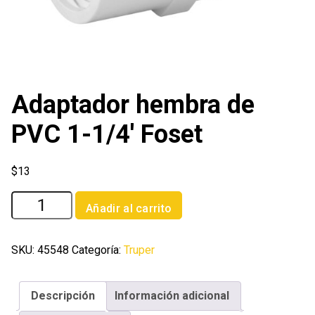
Adaptador hembra de
PVC 1-1/4′ Foset
$
13
Adaptador
Añadir al carrito
hembra
de
PVC
SKU:
45548
Categoría:
Truper
1-
1/4'
Descripción
Información adicional
Foset