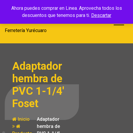
Saltar
Ferretería
Ahora puedes comprar en Linea. Aprovecha todos los
al
descuentos que tenemos para ti.
Descartar
Yurécuaro
contenido
Ferretería Yurécuaro
Adaptador
hembra de
PVC 1-1/4′
Foset
Inicio
Adaptador
hembra de