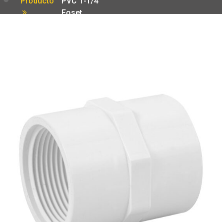
Producto
PVC 1-1/4′
Foset