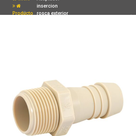
insercion
Producto
rosca exterior
de 1’x 1′ Foset