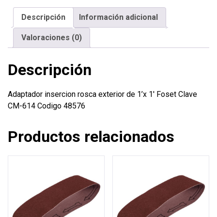
1'x
Descripción
Información adicional
1'
Foset
Valoraciones (0)
cantidad
Descripción
Adaptador insercion rosca exterior de 1’x 1′ Foset Clave
CM-614 Codigo 48576
Productos relacionados