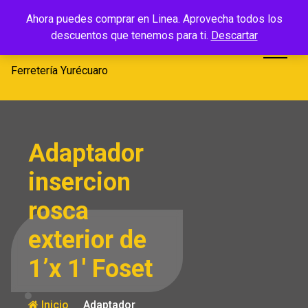
Saltar
Ferretería
Ahora puedes comprar en Linea. Aprovecha todos los
al
descuentos que tenemos para ti.
Descartar
Yurécuaro
contenido
Ferretería Yurécuaro
Adaptador
insercion
rosca
exterior de
1’x 1′ Foset
Inicio
Adaptador