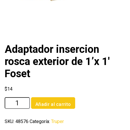
Adaptador insercion
rosca exterior de 1’x 1′
Foset
$
14
Adaptador
Añadir al carrito
insercion
rosca
exterior
SKU:
48576
Categoría:
Truper
de