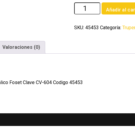
Adaptador
Añadir al car
PPR
1-
1/4'
SKU:
45453
Categoría:
Trupe
hembra
con
Valoraciones (0)
inserto
metalico
Foset
cantidad
alico Foset Clave CV-604 Codigo 45453