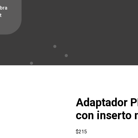
mbra
t
Adaptador P
con inserto 
$
215