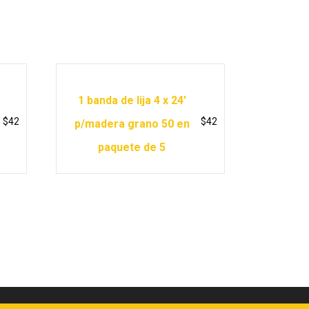
1 banda de lija 4 x 24′
$
42
$
42
p/madera grano 50 en
paquete de 5