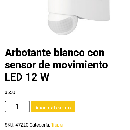
Arbotante blanco con
sensor de movimiento
LED 12 W
$
550
Arbotante
Añadir al carrito
blanco
con
sensor
SKU:
47220
Categoría:
Truper