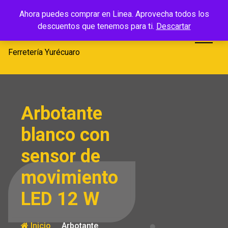
Saltar
Ferretería
Ahora puedes comprar en Linea. Aprovecha todos los
al
descuentos que tenemos para ti.
Descartar
Yurécuaro
contenido
Ferretería Yurécuaro
Arbotante
blanco con
sensor de
movimiento
LED 12 W
Inicio
Arbotante