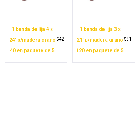
1 banda de lija 4 x
1 banda de lija 3 x
$
42
$
31
24′ p/madera grano
21′ p/madera grano
40 en paquete de 5
120 en paquete de 5
Copyright © 2026 Ferretería Yurécuaro |