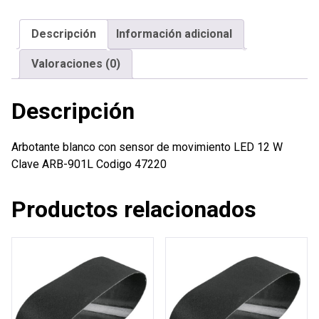
de
movimiento
Descripción
Información adicional
LED
12
Valoraciones (0)
W
cantidad
Descripción
Arbotante blanco con sensor de movimiento LED 12 W
Clave ARB-901L Codigo 47220
Productos relacionados