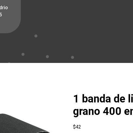
drio
5
1 banda de li
grano 400 e
$
42