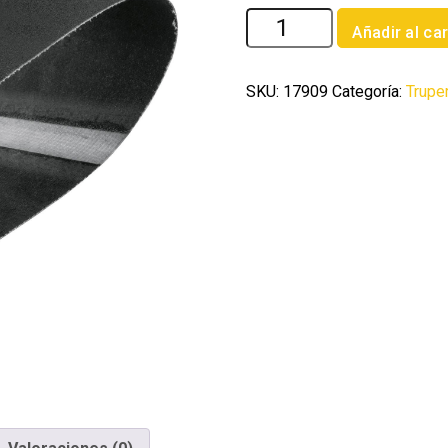
1
Añadir al car
banda
de
lija
SKU:
17909
Categoría:
Trupe
4
x
24'
p/vidrio
grano
400
en
paquete
de
5
cantidad