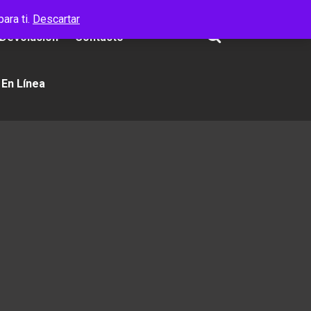
ara ti.
Descartar
 Devolución
Contacto
 En Línea