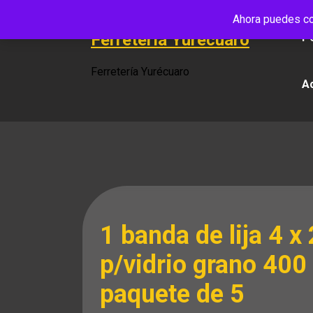
Saltar
Ahora puedes co
al
Ferretería Yurécuaro
Po
contenido
Ferretería Yurécuaro
A
1 banda de lija 4 x 
p/vidrio grano 400
paquete de 5