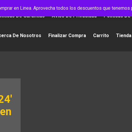
mprar en Linea. Aprovecha todos los descuentos que tenemos p
líticas De Garantías
Aviso De Privacidad
Políticas De
cerca De Nosotros
Finalizar Compra
Carrito
Tienda
24′
 en