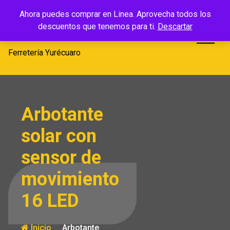
Saltar
Ferretería
Ahora puedes comprar en Linea. Aprovecha todos los
al
descuentos que tenemos para ti.
Descartar
Yurécuaro
contenido
Ferretería Yurécuaro
Arbotante
solar con
sensor de
movimiento
16 LED
Inicio
Arbotante