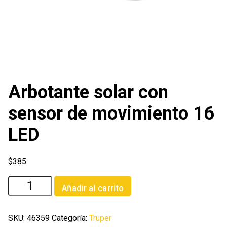
Arbotante solar con
sensor de movimiento 16
LED
$
385
Arbotante
Añadir al carrito
solar
con
sensor
SKU:
46359
Categoría:
Truper