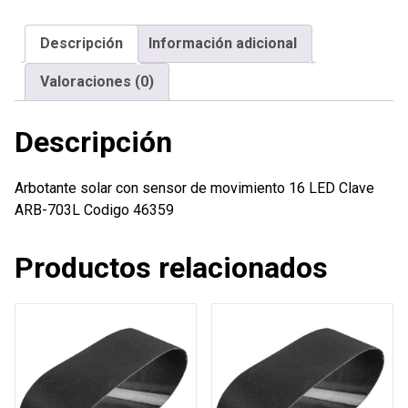
de
movimiento
Descripción
Información adicional
16
LED
Valoraciones (0)
cantidad
Descripción
Arbotante solar con sensor de movimiento 16 LED Clave
ARB-703L Codigo 46359
Productos relacionados