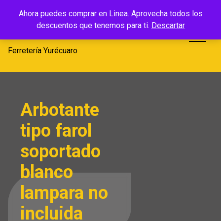
Saltar
Ferretería
Ahora puedes comprar en Linea. Aprovecha todos los
al
descuentos que tenemos para ti.
Descartar
Yurécuaro
contenido
Ferretería Yurécuaro
Arbotante
tipo farol
soportado
blanco
lampara no
incluida