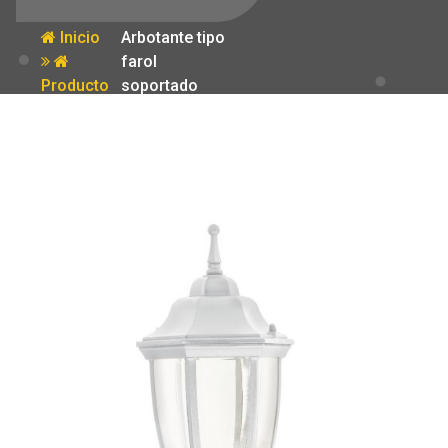
Inicio
Arbotante tipo
farol
Producto
soportado
blanco
lampara no
incluida