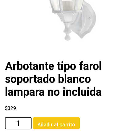
Arbotante tipo farol
soportado blanco
lampara no incluida
$
329
Arbotante
Añadir al carrito
tipo
farol