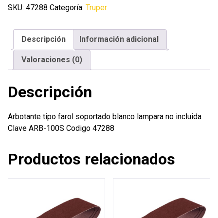
soportado
SKU:
47288
Categoría:
Truper
blanco
lampara
Descripción
Información adicional
no
incluida
Valoraciones (0)
cantidad
Descripción
Arbotante tipo farol soportado blanco lampara no incluida
Clave ARB-100S Codigo 47288
Productos relacionados