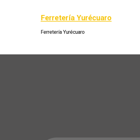
Saltar
al
Ferretería Yurécuaro
Po
contenido
Ferretería Yurécuaro
A