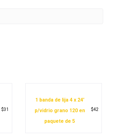
1 banda de lija 4 x 24′
$
31
$
42
p/vidrio grano 120 en
paquete de 5