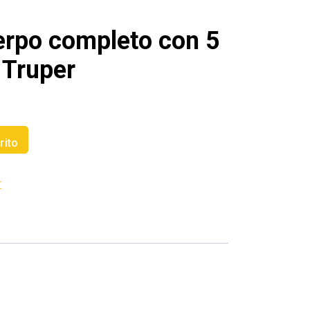
erpo completo con 5
 Truper
rito
r