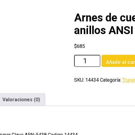
Arnes de cu
anillos ANSI
$
685
Arnes
Añadir al car
de
cuerpo
completo
SKU:
14434
Categoría:
Trupe
con
5
Valoraciones (0)
anillos
ANSI
Truper
cantidad
 Truper Clave ARN-5438 Codigo 14434