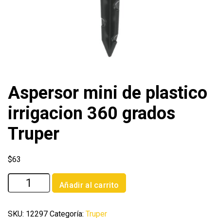
Aspersor mini de plastico
irrigacion 360 grados
Truper
$
63
Aspersor
Añadir al carrito
mini
de
plastico
SKU:
12297
Categoría:
Truper