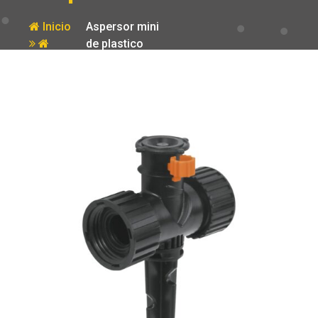
Inicio
Aspersor mini
de plastico
Producto
irrigacion 360
grados Truper