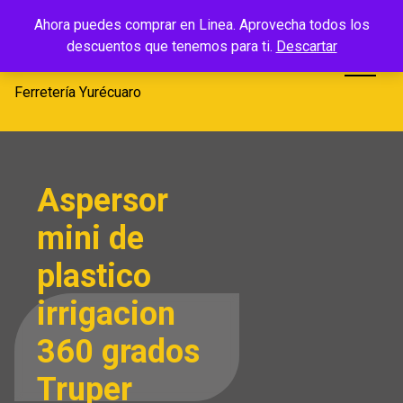
Saltar
Ferretería
Ahora puedes comprar en Linea. Aprovecha todos los
al
descuentos que tenemos para ti.
Descartar
Yurécuaro
contenido
Ferretería Yurécuaro
Aspersor
mini de
plastico
irrigacion
360 grados
Truper