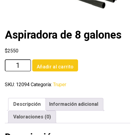
Aspiradora de 8 galones
$
2550
Aspiradora
Añadir al carrito
de
8
galones
SKU:
12094
Categoría:
Truper
cantidad
Descripción
Información adicional
Valoraciones (0)