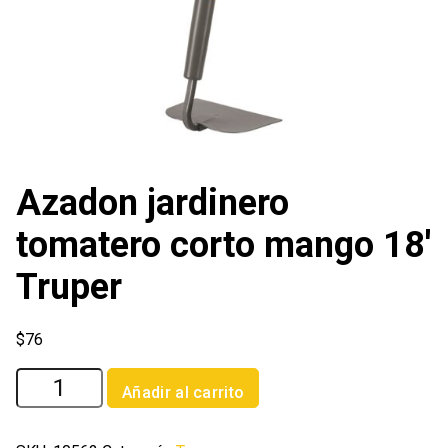
Azadon jardinero
tomatero corto mango 18′
Truper
$
76
Azadon
Añadir al carrito
jardinero
tomatero