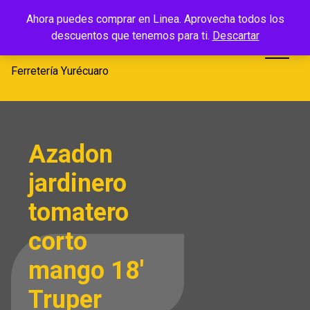
Saltar
Ferretería
Ahora puedes comprar en Linea. Aprovecha todos los
al
descuentos que tenemos para ti.
Descartar
Yurécuaro
contenido
Ferretería Yurécuaro
Azadon
jardinero
tomatero
corto
mango 18′
Truper