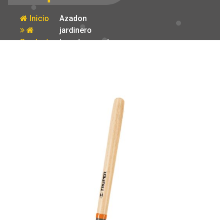
Inicio
Azadon
jardinero
Producto
tomatero corto
mango 18′
Truper