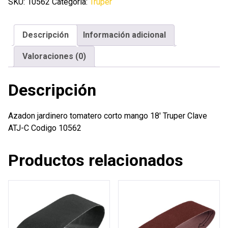
corto
SKU:
10562
Categoría:
Truper
mango
18'
Descripción
Información adicional
Truper
cantidad
Valoraciones (0)
Descripción
Azadon jardinero tomatero corto mango 18′ Truper Clave
ATJ-C Codigo 10562
Productos relacionados