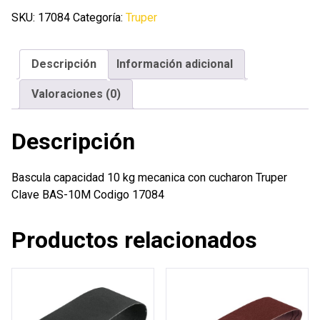
kg
SKU:
17084
Categoría:
Truper
mecanica
con
Descripción
Información adicional
cucharon
Truper
Valoraciones (0)
cantidad
Descripción
Bascula capacidad 10 kg mecanica con cucharon Truper
Clave BAS-10M Codigo 17084
Productos relacionados