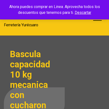
Saltar
Ferretería
Ahora puedes comprar en Linea. Aprovecha todos los
al
descuentos que tenemos para ti.
Descartar
Yurécuaro
contenido
Ferretería Yurécuaro
Bascula
capacidad
10 kg
mecanica
con
cucharon