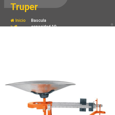
Truper
Inicio
Bascula
capacidad 10
Producto
kg mecanica
con cucharon
Truper