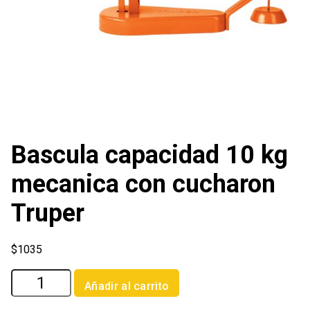
Bascula capacidad 10 kg
mecanica con cucharon
Truper
$
1035
Bascula
Añadir al carrito
capacidad
10