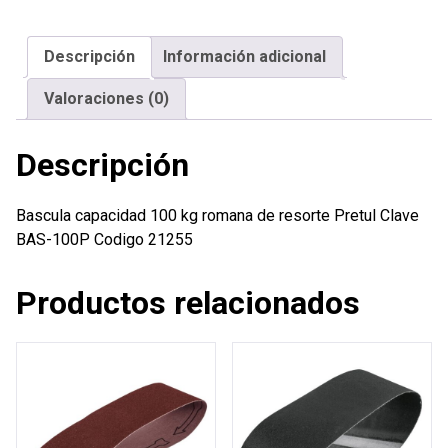
romana
de
Descripción
Información adicional
resorte
Pretul
Valoraciones (0)
cantidad
Descripción
Bascula capacidad 100 kg romana de resorte Pretul Clave
BAS-100P Codigo 21255
Productos relacionados