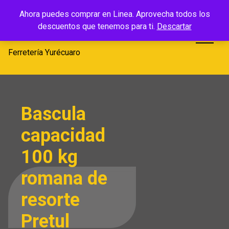
Saltar
Ferretería
Ahora puedes comprar en Linea. Aprovecha todos los
al
descuentos que tenemos para ti.
Descartar
Yurécuaro
contenido
Ferretería Yurécuaro
Bascula
capacidad
100 kg
romana de
resorte
Pretul