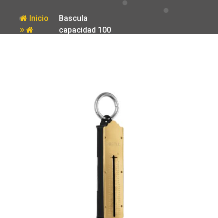
Inicio
Bascula
capacidad 100
Producto
kg romana de
resorte Pretul