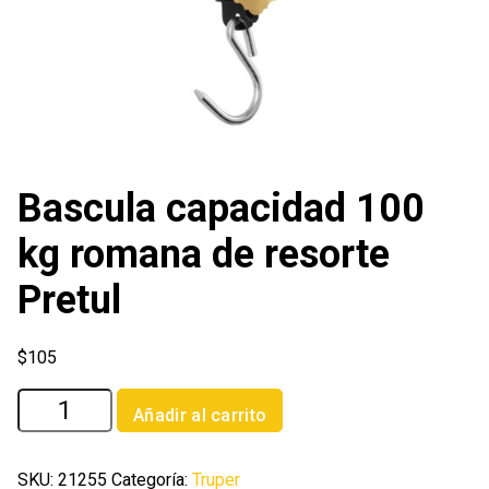
Bascula capacidad 100
kg romana de resorte
Pretul
$
105
Bascula
Añadir al carrito
capacidad
100
kg
SKU:
21255
Categoría:
Truper