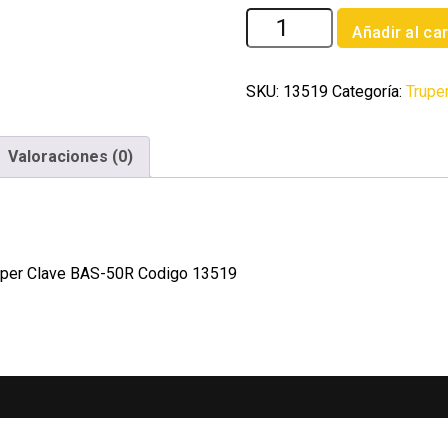
Bascula
Añadir al car
capacidad
50
kg
SKU:
13519
Categoría:
Trupe
romana
de
Valoraciones (0)
resorte
Truper
cantidad
ruper Clave BAS-50R Codigo 13519