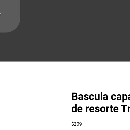
r
Bascula cap
de resorte T
$
209