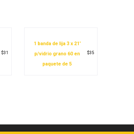
1 banda de lija 3 x 21′
$
31
$
35
p/vidrio grano 60 en
paquete de 5