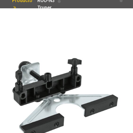
Producto
ROU-N3
Truper