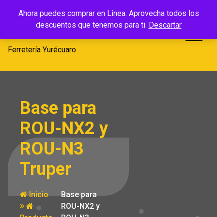
Saltar
Ferretería
Ahora puedes comprar en Linea. Aprovecha todos los
al
descuentos que tenemos para ti.
Descartar
Yurécuaro
contenido
Ferretería Yurécuaro
Base para
ROU-NX2 y
ROU-N3
Truper
Inicio
Base para
ROU-NX2 y