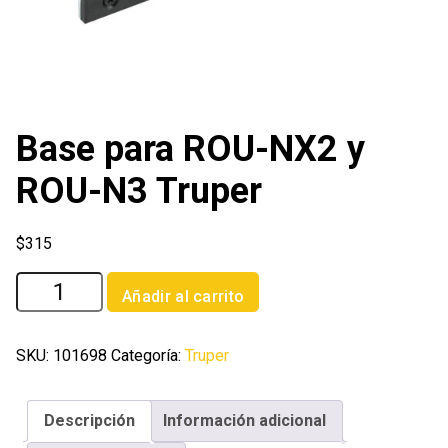
Base para ROU-NX2 y
ROU-N3 Truper
$
315
Base
Añadir al carrito
para
ROU-
NX2
SKU:
101698
Categoría:
Truper
y
ROU-
Descripción
Información adicional
N3