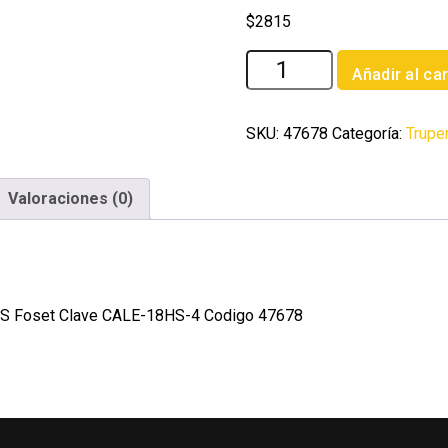
$
2815
Base
Añadir al car
para
termotanque
para
SKU:
47678
Categoría:
Trupe
modelo
CALE-
Valoraciones (0)
18HS
Foset
cantidad
HS Foset Clave CALE-18HS-4 Codigo 47678