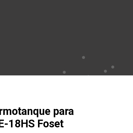
ermotanque para
E-18HS Foset