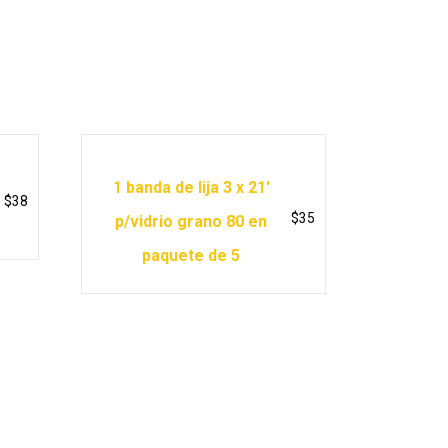
1 banda de lija 3 x 21′
$
38
$
35
p/vidrio grano 80 en
paquete de 5