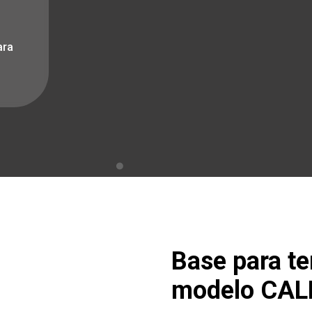
ara
t
Base para t
modelo CAL