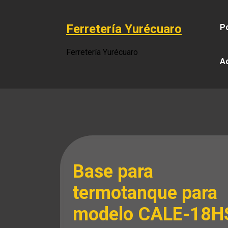
Saltar
al
Ferretería Yurécuaro
Po
contenido
Ferretería Yurécuaro
A
Base para
termotanque para
modelo CALE-18H