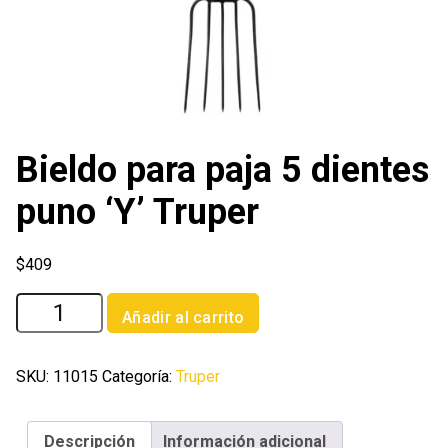
Bieldo para paja 5 dientes
puno ‘Y’ Truper
$
409
Bieldo
Añadir al carrito
para
paja
5
SKU:
11015
Categoría:
Truper
dientes
puno
Descripción
Información adicional
'Y'