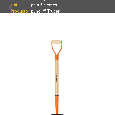
paja 5 dientes
Producto
puno ‘Y’ Truper