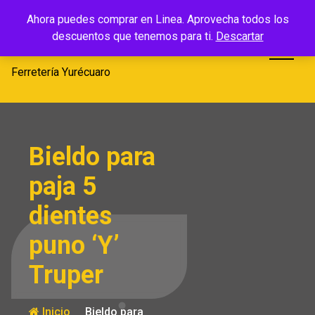
Saltar
Ferretería
Ahora puedes comprar en Linea. Aprovecha todos los
al
descuentos que tenemos para ti.
Descartar
Yurécuaro
contenido
Ferretería Yurécuaro
Bieldo para
paja 5
dientes
puno ‘Y’
Truper
Inicio
Bieldo para