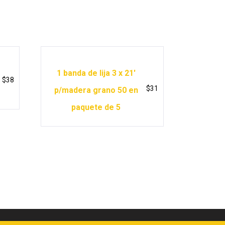
1 banda de lija 3 x 21′
$
38
$
31
p/madera grano 50 en
paquete de 5