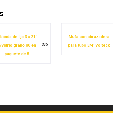
s
 banda de lija 3 x 21′
Mufa con abrazadera
$
35
/vidrio grano 80 en
para tubo 3/4′ Volteck
paquete de 5