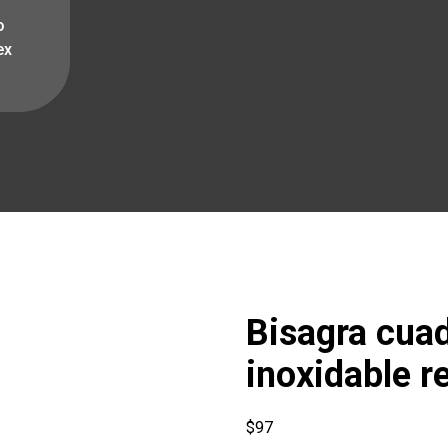
o
ex
Bisagra cuad
inoxidable 
$
97