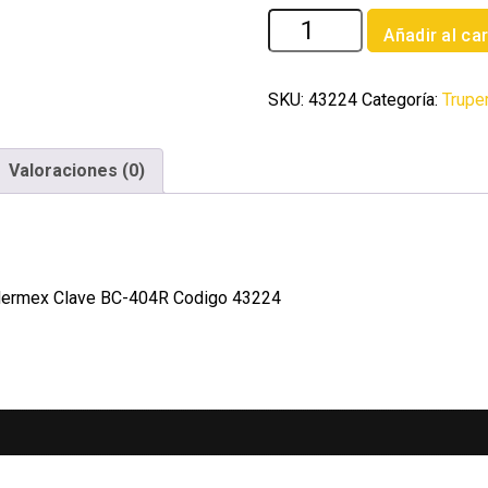
Bisagra
Añadir al car
cuadrada
4'
acero
SKU:
43224
Categoría:
Trupe
inoxidable
redonda
Valoraciones (0)
Hermex
cantidad
a Hermex Clave BC-404R Codigo 43224