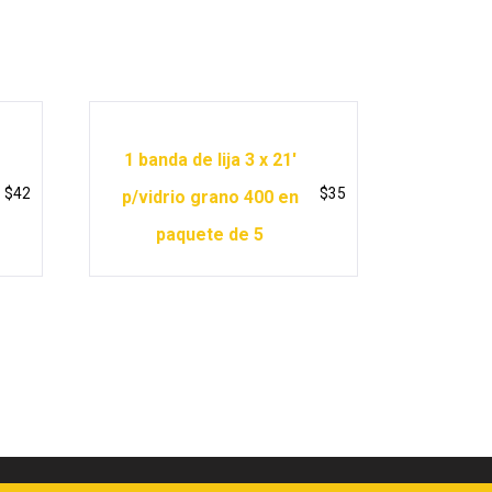
1 banda de lija 3 x 21′
$
42
$
35
p/vidrio grano 400 en
paquete de 5