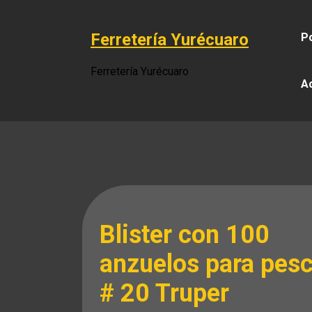
Saltar
al
Ferretería Yurécuaro
Po
contenido
Ferretería Yurécuaro
A
Blister con 100
anzuelos para pes
# 20 Truper