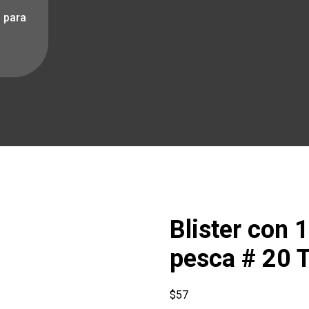
s para
Blister con 
pesca # 20 
$
57