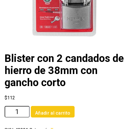
Blister con 2 candados de
hierro de 38mm con
gancho corto
$
112
Blister
Añadir al carrito
con
2