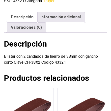
candados
SKU:
43321
Categoría:
Truper
de
hierro
Descripción
Información adicional
de
38mm
Valoraciones (0)
con
gancho
Descripción
corto
cantidad
Blister con 2 candados de hierro de 38mm con gancho
corto Clave CH-38X2 Codigo 43321
Productos relacionados