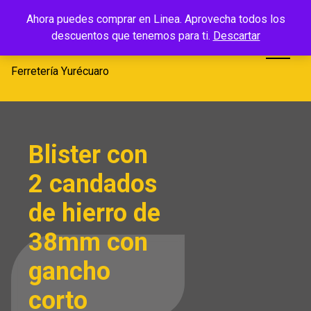
Saltar
Ferretería
Ahora puedes comprar en Linea. Aprovecha todos los
al
descuentos que tenemos para ti.
Descartar
Yurécuaro
contenido
Ferretería Yurécuaro
Blister con
2 candados
de hierro de
38mm con
gancho
corto