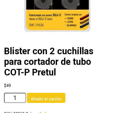
Blister con 2 cuchillas
para cortador de tubo
COT-P Pretul
$
49
Blister
Añadir al carrito
con
2