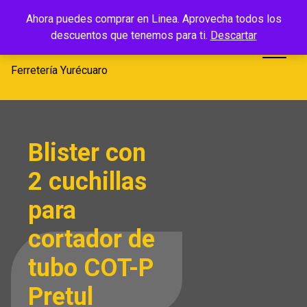
Saltar
Ferretería
Ahora puedes comprar en Linea. Aprovecha todos los
al
descuentos que tenemos para ti.
Descartar
Yurécuaro
contenido
Ferretería Yurécuaro
Blister con
2 cuchillas
para
cortador de
tubo COT-P
Pretul