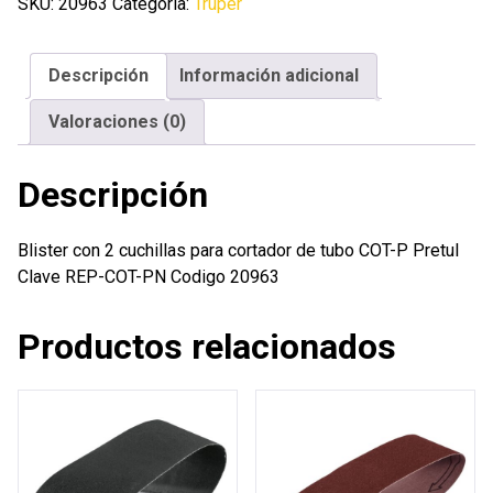
cuchillas
SKU:
20963
Categoría:
Truper
para
cortador
Descripción
Información adicional
de
tubo
Valoraciones (0)
COT-
P
Descripción
Pretul
cantidad
Blister con 2 cuchillas para cortador de tubo COT-P Pretul
Clave REP-COT-PN Codigo 20963
Productos relacionados