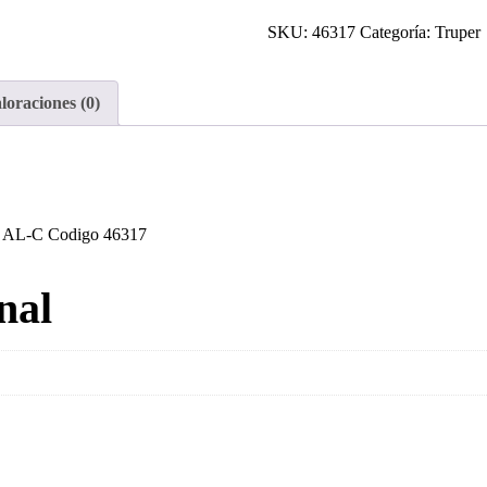
2
pilas
SKU:
46317
Categoría:
Truper
alcalinas
tamano
loraciones (0)
C
Volteck
cantidad
ave AL-C Codigo 46317
nal