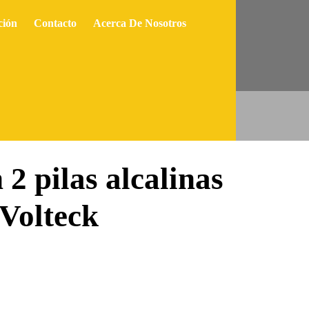
olteck
ción
Contacto
Acerca De Nosotros
 2 pilas alcalinas
Volteck