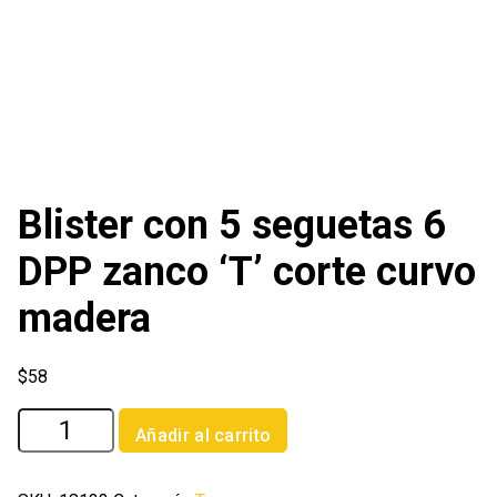
Blister con 5 seguetas 6
DPP zanco ‘T’ corte curvo
madera
$
58
Blister
Añadir al carrito
con
5