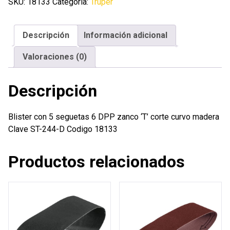
seguetas
SKU:
18133
Categoría:
Truper
6
DPP
Descripción
Información adicional
zanco
'T'
Valoraciones (0)
corte
curvo
Descripción
madera
cantidad
Blister con 5 seguetas 6 DPP zanco ‘T’ corte curvo madera
Clave ST-244-D Codigo 18133
Productos relacionados