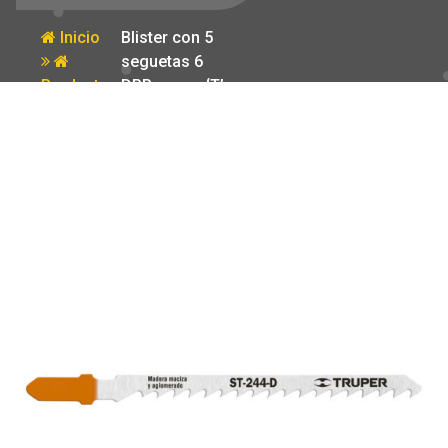
Inicio
Blister con 5
seguetas 6
Producto
DPP zanco ‘T’
corte curvo
madera