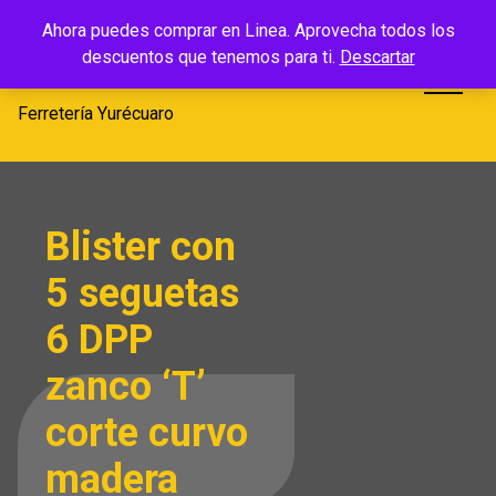
Saltar
Ferretería
Ahora puedes comprar en Linea. Aprovecha todos los
al
descuentos que tenemos para ti.
Descartar
Yurécuaro
contenido
Ferretería Yurécuaro
Blister con
5 seguetas
6 DPP
zanco ‘T’
corte curvo
madera