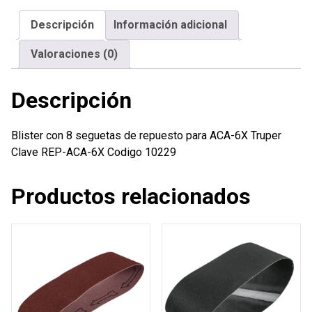
repuesto
Descripción
Información adicional
para
ACA-
Valoraciones (0)
6X
Truper
Descripción
cantidad
Blister con 8 seguetas de repuesto para ACA-6X Truper
Clave REP-ACA-6X Codigo 10229
Productos relacionados