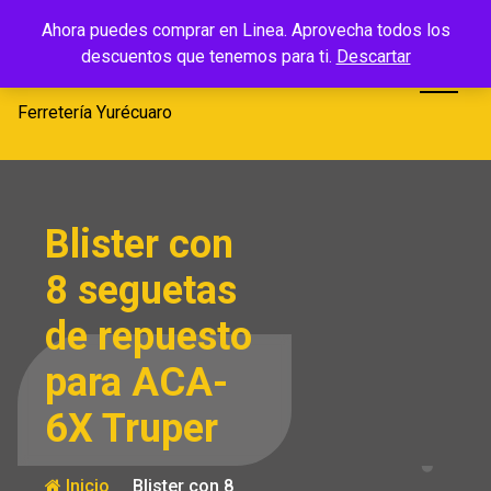
Saltar
Ferretería
Ahora puedes comprar en Linea. Aprovecha todos los
al
descuentos que tenemos para ti.
Descartar
Yurécuaro
contenido
Ferretería Yurécuaro
Blister con
8 seguetas
de repuesto
para ACA-
6X Truper
Inicio
Blister con 8