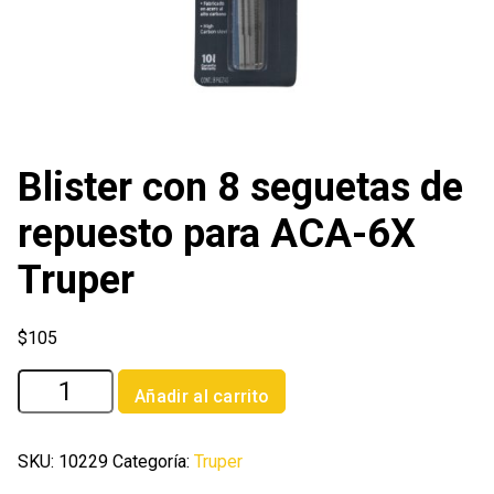
Blister con 8 seguetas de
repuesto para ACA-6X
Truper
$
105
Blister
Añadir al carrito
con
8
seguetas
SKU:
10229
Categoría:
Truper
de