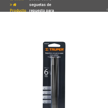
seguetas de
Producto
repuesto para
ACA-6X Truper