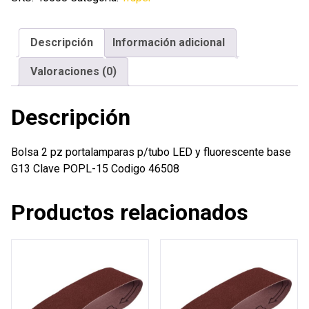
p/tubo
LED
Descripción
Información adicional
y
fluorescente
Valoraciones (0)
base
G13
Descripción
cantidad
Bolsa 2 pz portalamparas p/tubo LED y fluorescente base
G13 Clave POPL-15 Codigo 46508
Productos relacionados