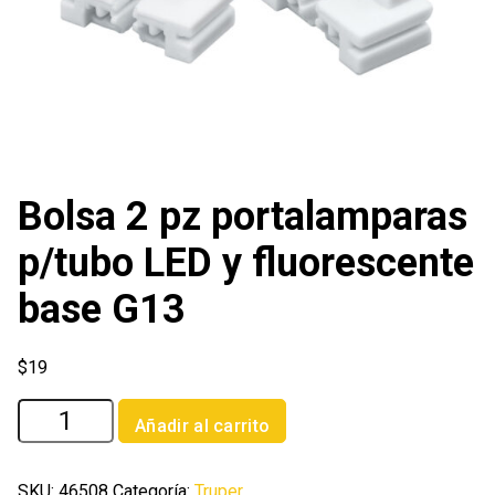
Bolsa 2 pz portalamparas
p/tubo LED y fluorescente
base G13
$
19
Bolsa
Añadir al carrito
2
pz
portalamparas
SKU:
46508
Categoría:
Truper