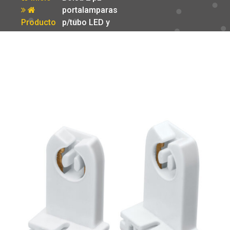
portalamparas
Producto
p/tubo LED y
fluorescente
base G13