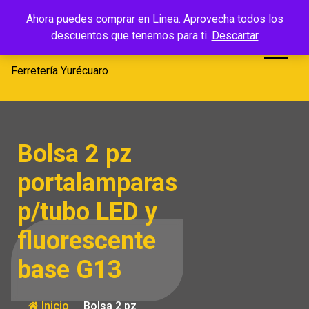
Saltar
Ferretería
Ahora puedes comprar en Linea. Aprovecha todos los
al
descuentos que tenemos para ti.
Descartar
Yurécuaro
contenido
Ferretería Yurécuaro
Bolsa 2 pz
portalamparas
p/tubo LED y
fluorescente
base G13
Inicio
Bolsa 2 pz