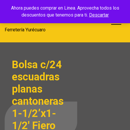
Saltar
Ferretería
Ahora puedes comprar en Linea. Aprovecha todos los
al
descuentos que tenemos para ti.
Descartar
Yurécuaro
contenido
Ferretería Yurécuaro
Bolsa c/24
escuadras
planas
cantoneras
1-1/2’x1-
1/2′ Fiero