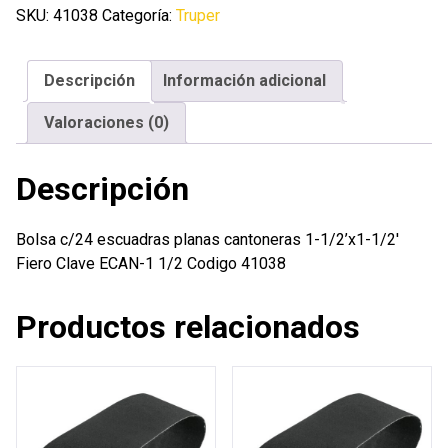
planas
SKU:
41038
Categoría:
Truper
cantoneras
1-
Descripción
Información adicional
1/2'x1-
1/2'
Valoraciones (0)
Fiero
cantidad
Descripción
Bolsa c/24 escuadras planas cantoneras 1-1/2’x1-1/2′
Fiero Clave ECAN-1 1/2 Codigo 41038
Productos relacionados