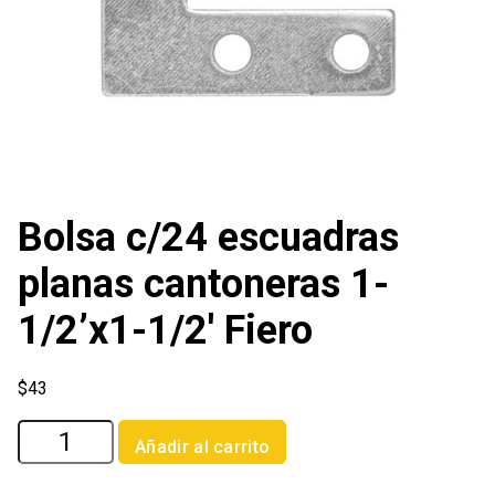
Bolsa c/24 escuadras
planas cantoneras 1-
1/2’x1-1/2′ Fiero
$
43
Bolsa
Añadir al carrito
c/24
escuadras