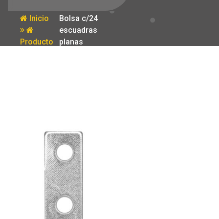
Inicio
Bolsa c/24
escuadras
Producto
planas
cantoneras 1-
1/2’x1-1/2′
Fiero