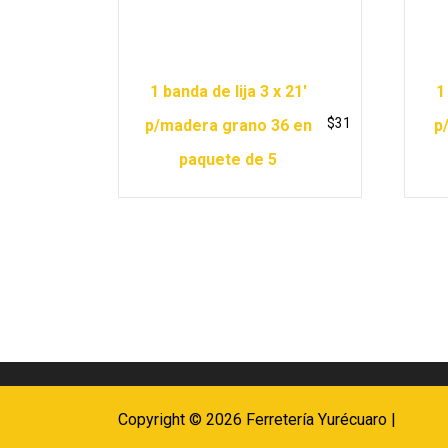
1 banda de lija 3 x 21′
1
$
31
p/madera grano 36 en
p
paquete de 5
Copyright © 2026 Ferretería Yurécuaro |