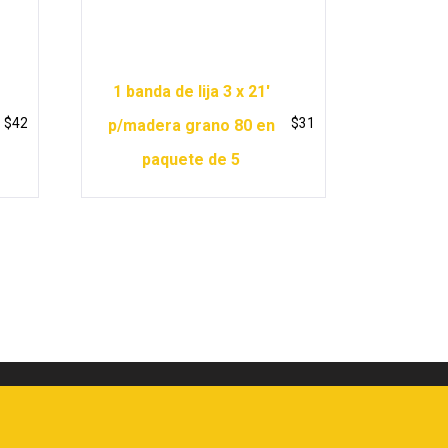
1 banda de lija 3 x 21′
$
42
$
31
p/madera grano 80 en
paquete de 5