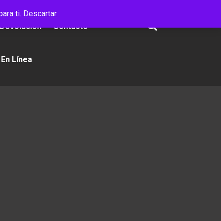
ara ti.
Descartar
 Devolución
Contacto
 En Línea