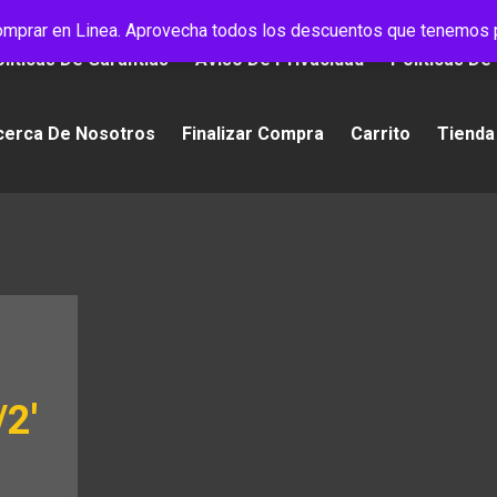
mprar en Linea. Aprovecha todos los descuentos que tenemos p
líticas De Garantías
Aviso De Privacidad
Políticas De
cerca De Nosotros
Finalizar Compra
Carrito
Tienda
/2′