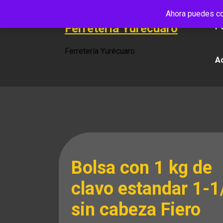
Saltar
Ahora puedes co
al
Ferretería Yurécuaro
Po
contenido
Ferretería Yurécuaro
A
Bolsa con 1 kg de
clavo estandar 1-1
sin cabeza Fiero