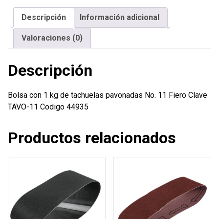
tachuelas
Descripción
Información adicional
pavonadas
No.
Valoraciones (0)
11
Fiero
Descripción
cantidad
Bolsa con 1 kg de tachuelas pavonadas No. 11 Fiero Clave
TAVO-11 Codigo 44935
Productos relacionados