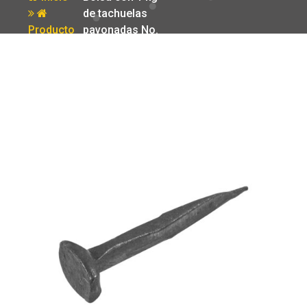
de tachuelas
Producto
pavonadas No.
11 Fiero