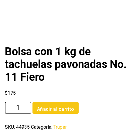
Bolsa con 1 kg de
tachuelas pavonadas No.
11 Fiero
$
175
Bolsa
Añadir al carrito
con
1
kg
SKU:
44935
Categoría:
Truper
de