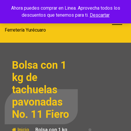
Saltar
Ferretería
Ahora puedes comprar en Linea. Aprovecha todos los
al
descuentos que tenemos para ti.
Descartar
Yurécuaro
contenido
Ferretería Yurécuaro
Bolsa con 1
kg de
tachuelas
pavonadas
No. 11 Fiero
Inicio
Bolsa con 1 kg