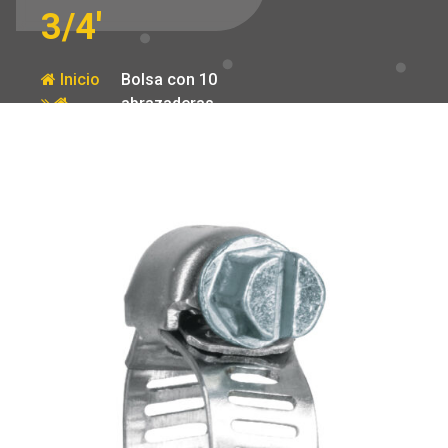
3/4′
Inicio
Bolsa con 10
abrazaderas
Producto
mini
reforzadas # 6
1/2 – 3/4′