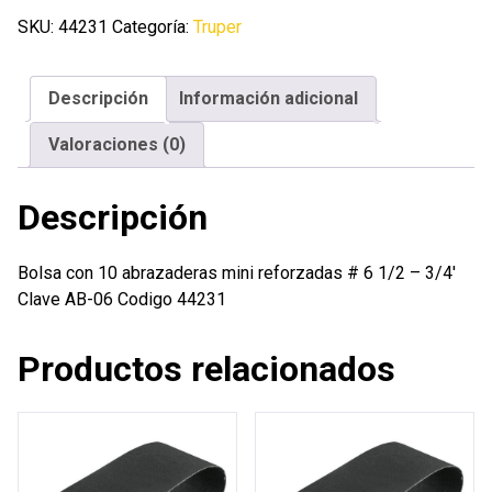
abrazaderas
SKU:
44231
Categoría:
Truper
mini
reforzadas
Descripción
Información adicional
#
6
Valoraciones (0)
1/2
-
Descripción
3/4'
cantidad
Bolsa con 10 abrazaderas mini reforzadas # 6 1/2 – 3/4′
Clave AB-06 Codigo 44231
Productos relacionados