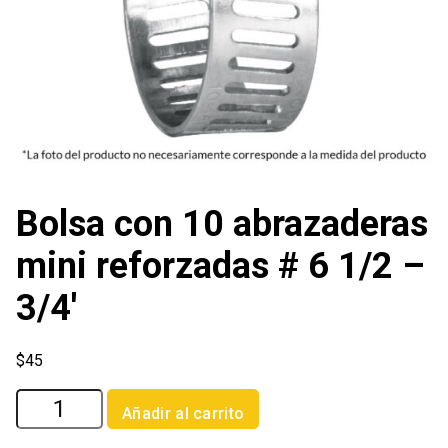
Bolsa con 10 abrazaderas
mini reforzadas # 6 1/2 –
3/4′
$
45
Bolsa
Añadir al carrito
con
10