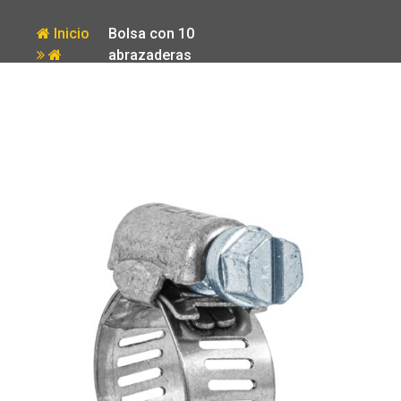
Inicio
Bolsa con 10
abrazaderas
Producto
reforzadas # 6
1/2 – 3/4′ Fiero