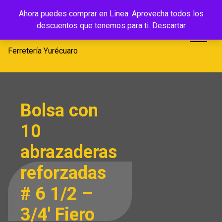
Saltar
Ferretería
Ahora puedes comprar en Linea. Aprovecha todos los
al
descuentos que tenemos para ti.
Descartar
Yurécuaro
contenido
Ferretería Yurécuaro
Bolsa con
10
abrazaderas
reforzadas
# 6 1/2 –
3/4′ Fiero