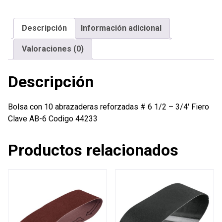
reforzadas
#
Descripción
Información adicional
6
1/2
Valoraciones (0)
-
3/4'
Descripción
Fiero
cantidad
Bolsa con 10 abrazaderas reforzadas # 6 1/2 – 3/4′ Fiero
Clave AB-6 Codigo 44233
Productos relacionados