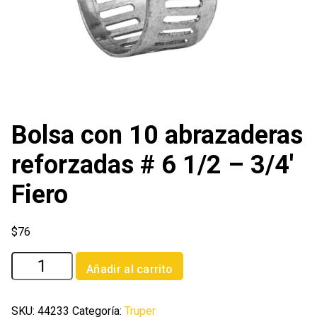
Bolsa con 10 abrazaderas
reforzadas # 6 1/2 – 3/4′
Fiero
$
76
Bolsa
Añadir al carrito
con
10
abrazaderas
SKU:
44233
Categoría:
Truper