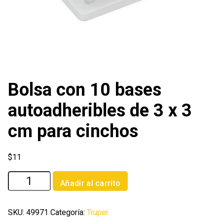
Bolsa con 10 bases
autoadheribles de 3 x 3
cm para cinchos
$
11
Bolsa
Añadir al carrito
con
10
bases
SKU:
49971
Categoría:
Truper