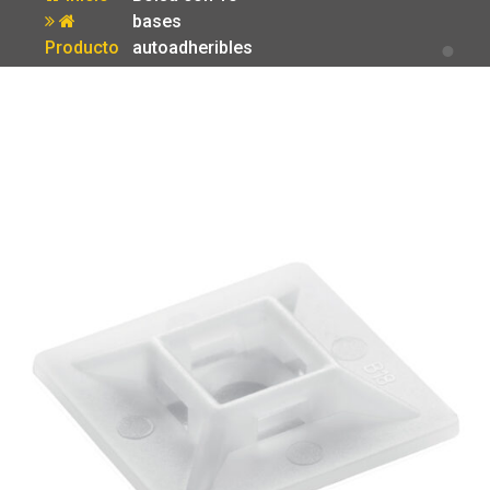
bases
Producto
autoadheribles
de 3 x 3 cm
para cinchos