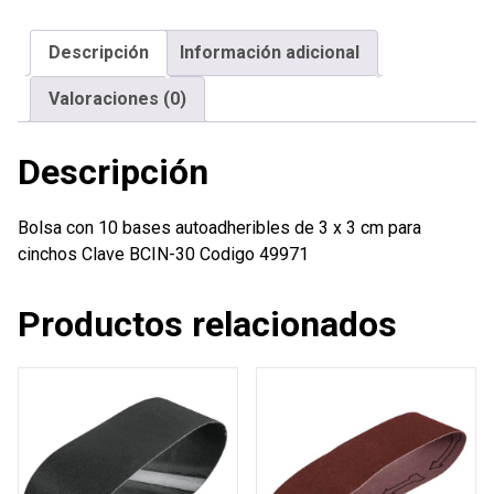
autoadheribles
de
Descripción
Información adicional
3
x
Valoraciones (0)
3
cm
Descripción
para
cinchos
cantidad
Bolsa con 10 bases autoadheribles de 3 x 3 cm para
cinchos Clave BCIN-30 Codigo 49971
Productos relacionados