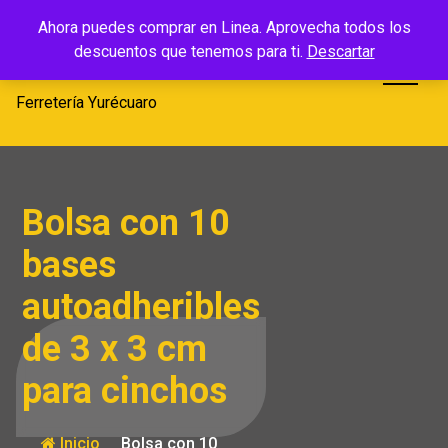
Saltar
Ferretería
Ahora puedes comprar en Linea. Aprovecha todos los
al
descuentos que tenemos para ti.
Descartar
Yurécuaro
contenido
Ferretería Yurécuaro
Bolsa con 10
bases
autoadheribles
de 3 x 3 cm
para cinchos
Inicio
Bolsa con 10