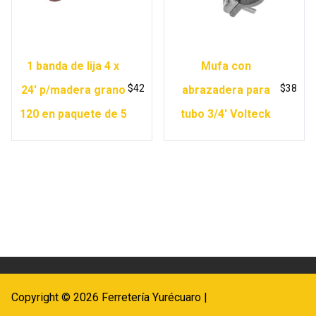
1 banda de lija 4 x
Mufa con
$
42
$
38
24′ p/madera grano
abrazadera para
120 en paquete de 5
tubo 3/4′ Volteck
Copyright © 2026 Ferretería Yurécuaro |