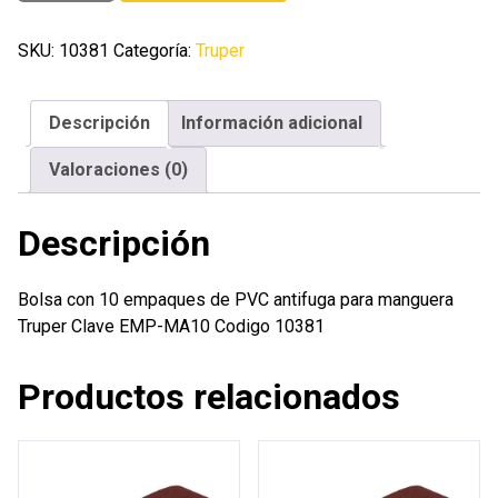
10
empaques
SKU:
10381
Categoría:
Truper
de
PVC
Descripción
Información adicional
antifuga
para
Valoraciones (0)
manguera
Truper
Descripción
cantidad
Bolsa con 10 empaques de PVC antifuga para manguera
Truper Clave EMP-MA10 Codigo 10381
Productos relacionados