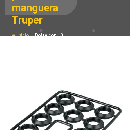
manguera
Truper
Inicio
Bolsa con 10
empaques de
Producto
PVC antifuga
para manguera
Truper