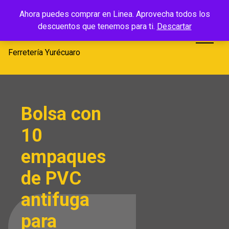
Saltar
Ferretería
Ahora puedes comprar en Linea. Aprovecha todos los
al
descuentos que tenemos para ti.
Descartar
Yurécuaro
contenido
Ferretería Yurécuaro
Bolsa con
10
empaques
de PVC
antifuga
para