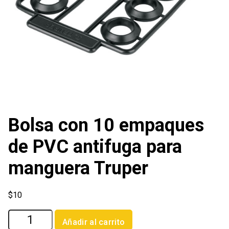
Bolsa con 10 empaques
de PVC antifuga para
manguera Truper
$
10
Bolsa
Añadir al carrito
con