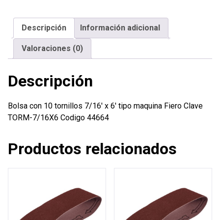
7/16'
x
Descripción
Información adicional
6'
tipo
Valoraciones (0)
maquina
Fiero
Descripción
cantidad
Bolsa con 10 tornillos 7/16′ x 6′ tipo maquina Fiero Clave
TORM-7/16X6 Codigo 44664
Productos relacionados