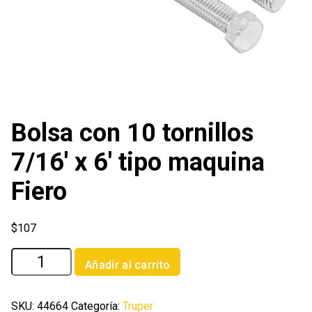
Bolsa con 10 tornillos
7/16′ x 6′ tipo maquina
Fiero
$
107
Bolsa
Añadir al carrito
con
10
tornillos
SKU:
44664
Categoría:
Truper