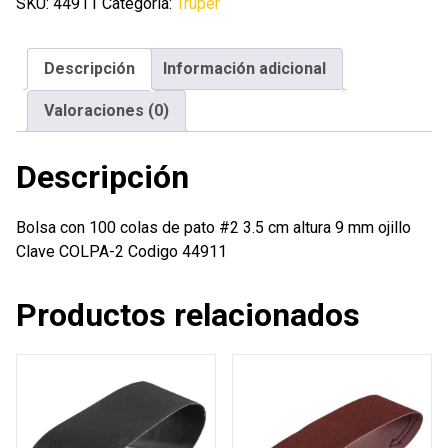
colas
SKU:
44911
Categoría:
Truper
de
pato
Descripción
Información adicional
#2
3.5
Valoraciones (0)
cm
altura
Descripción
9
mm
ojillo
Bolsa con 100 colas de pato #2 3.5 cm altura 9 mm ojillo
cantidad
Clave COLPA-2 Codigo 44911
Productos relacionados