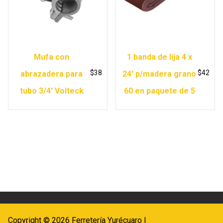
Mufa con
1 banda de lija 4 x
$
38
$
42
abrazadera para
24′ p/madera grano
tubo 3/4′ Volteck
60 en paquete de 5
Copyright © 2026 Ferretería Yurécuaro |