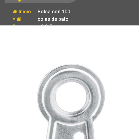
Inicio
Bolsa con 100
colas de pato
Producto
#2 3.5 cm
altura 9 mm
ojillo