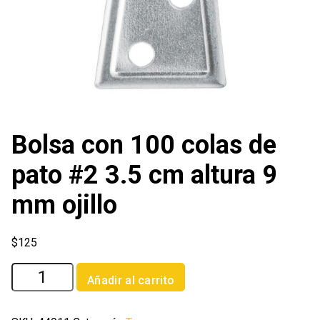
Bolsa con 100 colas de
pato #2 3.5 cm altura 9
mm ojillo
$
125
Bolsa
Añadir al carrito
con
100