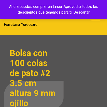
Saltar
Ferretería
Ahora puedes comprar en Linea. Aprovecha todos los
al
descuentos que tenemos para ti.
Descartar
Yurécuaro
contenido
Ferretería Yurécuaro
Bolsa con
100 colas
de pato #2
3.5 cm
altura 9 mm
ojillo