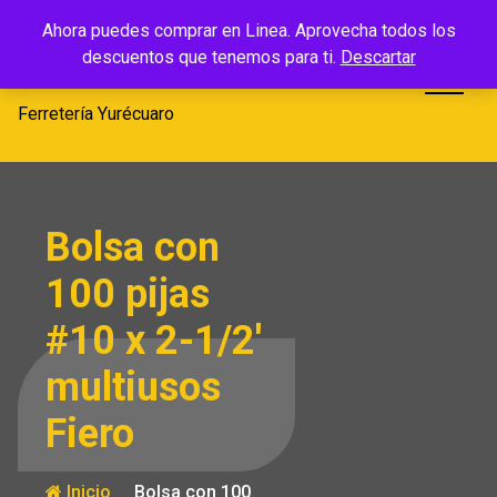
Saltar
Ferretería
Ahora puedes comprar en Linea. Aprovecha todos los
al
descuentos que tenemos para ti.
Descartar
Yurécuaro
contenido
Ferretería Yurécuaro
Bolsa con
100 pijas
#10 x 2-1/2′
multiusos
Fiero
Inicio
Bolsa con 100