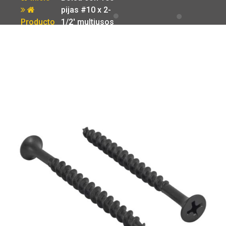
pijas #10 x 2-
Producto
1/2′ multiusos
Fiero