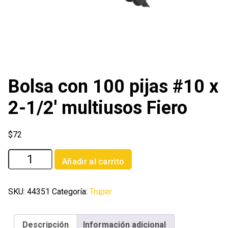
Bolsa con 100 pijas #10 x
2-1/2′ multiusos Fiero
$
72
Bolsa
Añadir al carrito
con
100
pijas
SKU:
44351
Categoría:
Truper
#10
x
Descripción
Información adicional
2-