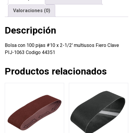
1/2'
Valoraciones (0)
multiusos
Fiero
Descripción
cantidad
Bolsa con 100 pijas #10 x 2-1/2′ multiusos Fiero Clave
PIJ-1063 Codigo 44351
Productos relacionados