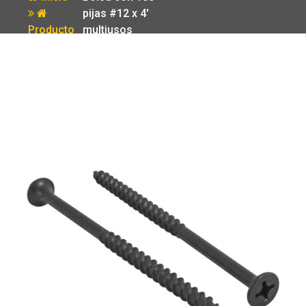
pijas #12 x 4′
Producto
multiusos
Fiero