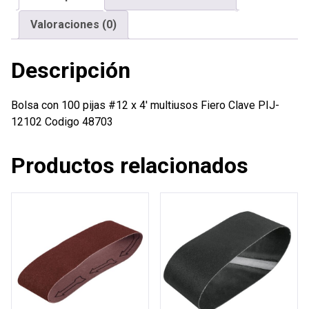
multiusos
Valoraciones (0)
Fiero
cantidad
Descripción
Bolsa con 100 pijas #12 x 4′ multiusos Fiero Clave PIJ-
12102 Codigo 48703
Productos relacionados