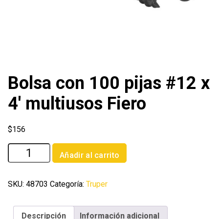
Bolsa con 100 pijas #12 x
4′ multiusos Fiero
$
156
Bolsa
Añadir al carrito
con
100
pijas
SKU:
48703
Categoría:
Truper
#12
x
Descripción
Información adicional
4'