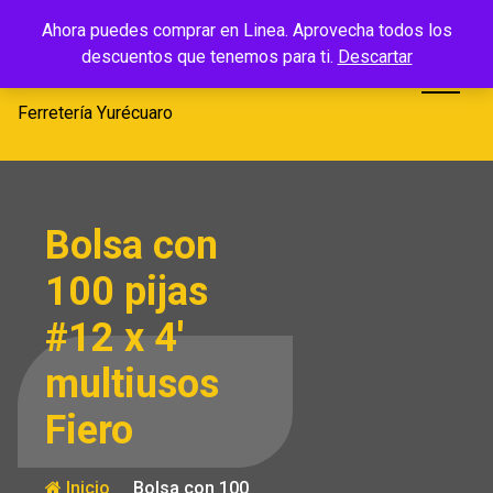
Saltar
Ferretería
Ahora puedes comprar en Linea. Aprovecha todos los
al
descuentos que tenemos para ti.
Descartar
Yurécuaro
contenido
Ferretería Yurécuaro
Bolsa con
100 pijas
#12 x 4′
multiusos
Fiero
Inicio
Bolsa con 100