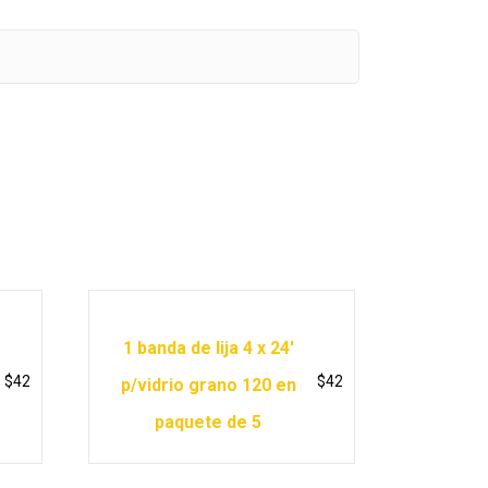
1 banda de lija 4 x 24′
$
42
$
42
p/vidrio grano 120 en
paquete de 5