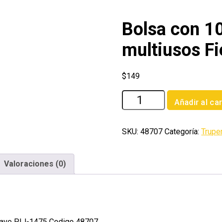
Bolsa con 10
multiusos Fi
$
149
Bolsa
Añadir al car
con
100
pijas
SKU:
48707
Categoría:
Trupe
#14
x
Valoraciones (0)
3'
multiusos
Fiero
cantidad
Clave PIJ-1475 Codigo 48707