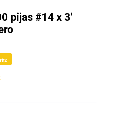
0 pijas #14 x 3′
ero
rito
r