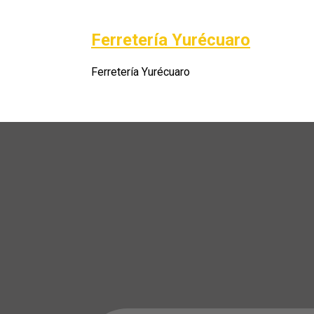
Saltar
al
Ferretería Yurécuaro
Po
contenido
Ferretería Yurécuaro
A